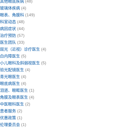
其他眼底疾病
(48)
玻璃体疾病
(4)
眼表、角膜科
(149)
科室动态
(48)
病因症状
(44)
治疗预防
(57)
医生团队
(33)
屈光（近视）诊疗医生
(4)
白内障医生
(5)
小儿眼科及斜弱视医生
(5)
验光配镜医生
(4)
青光眼医生
(4)
眼底病医生
(4)
泪道、眼眶医生
(1)
角膜及眼表医生
(4)
中医眼科医生
(2)
患者服务
(2)
优惠政策
(1)
伦理委员会
(1)