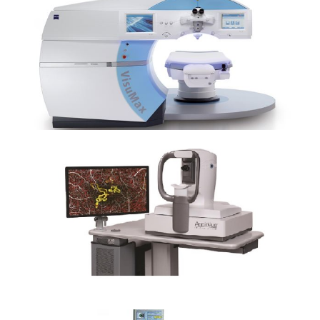
蔡司VisuMax全飞秒激光
AngioOCT血流成像（OCTA）