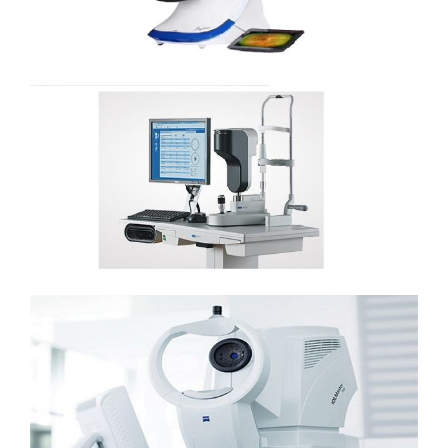
Ls-900
蔡司IOL-master700