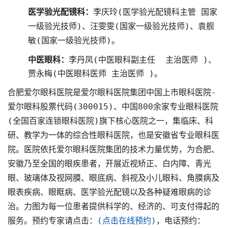
李庆玲(医学验光配镜科主管 国家
医学验光配镜科：
一级验光技师)、汪雯雯(国家一级验光技师)、袁舰
敏(国家一级验光技师)。
李丹凤(中医眼科副主任 主治
医师 )、
中医眼科：
贾永梅
(中医眼科医师 主治
医师 )。
合肥爱尔眼科医院是爱尔眼科医院集团中国上市眼科医院-
爱尔眼科股票代码(300015)、中国800余家专业眼科医院
(全国百家连锁眼科医院)旗下核心医院之一，集临床、科
研、教学为一体的综合性眼科医院，也是安徽省专业眼科医
院。医院依托爱尔眼科医院集团的技术力量优势，为合肥、
安徽乃至全国的眼疾患者，开展近视矫正、白内障、青光
眼、玻璃体及视网膜、眼底病、斜视及小儿眼科、角膜病及
眼表疾病、眼眶病、医学验光配镜以及各种疑难眼病的诊
治。力图为每一位患者提供科学的、经济的、可支付得起的
服务。预约专家请点击：
(点击在线预约)
，电话预约：