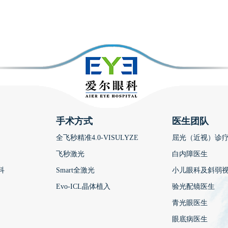
手术方式
医生团队
全飞秒精准4.0-VISULYZE
屈光（近视）诊
飞秒激光
白内障医生
科
Smart全激光
小儿眼科及斜弱
Evo-ICL晶体植入
验光配镜医生
青光眼医生
眼底病医生