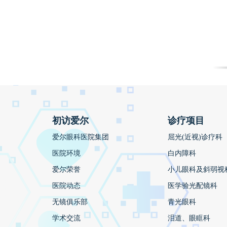
初访爱尔
诊疗项目
爱尔眼科医院集团
屈光(近视)诊疗科
医院环境
白内障科
爱尔荣誉
小儿眼科及斜弱视
医院动态
医学验光配镜科
无镜俱乐部
青光眼科
学术交流
泪道、眼眶科