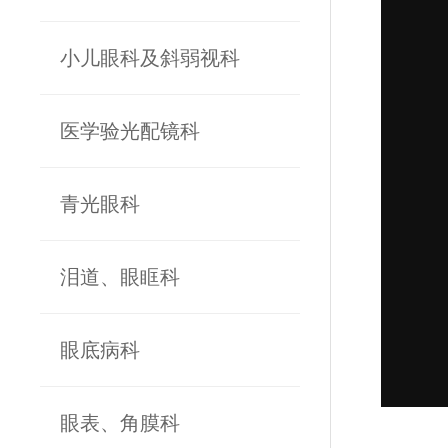
小儿眼科及斜弱视科
医学验光配镜科
青光眼科
泪道、眼眶科
眼底病科
眼表、角膜科