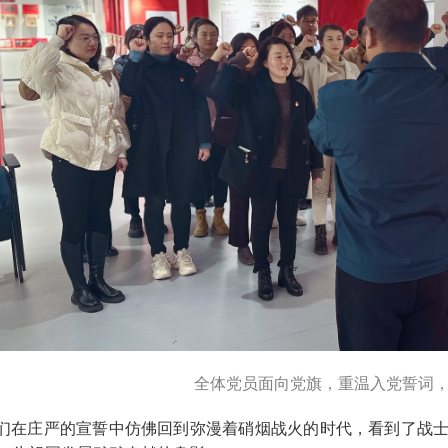
全体党员面向党旗，重温入党誓词
在庄严的宣誓中仿佛回到弥漫着硝烟战火的时代，看到了战士