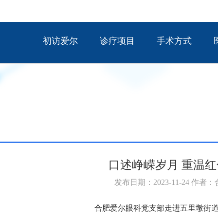
初访爱尔
诊疗项目
手术方式
口述峥嵘岁月 重温
发布日期：2023-11-24 作者
合肥爱尔眼科党支部走进五里墩街