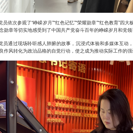
依次参观了“峥嵘岁月”“红色记忆”“荣耀勋章”“红色教育”四
念勋章等切实地感受到了中国共产党奋斗百年的峥嵘岁月和党领
员通过现场聆听感人肺腑的故事，沉浸式体验和多媒体互动，
良作风转化为政治品格的自觉行动，使之成为推动实际工作的强