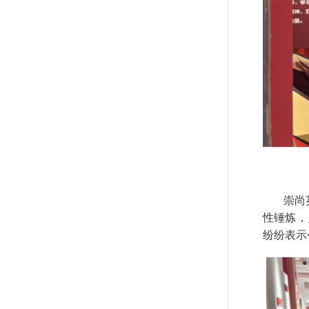
崇尚英
性锤炼，
纷纷表示