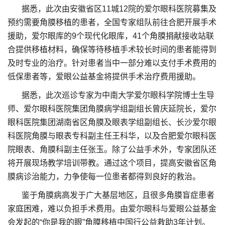
据悉，此次由安徽省区11城12院的爱尔眼科医院募集及
预约需要角膜移植的患者，全国专家组队前往合肥开展手术
援助，爱尔眼库的9个现代化眼库，41个角膜捐献接收站联
合提供移植材料，确保等待移植手术较长时间的患者能得到
及时专业的治疗。针对患者当中一部分难以支付手术费用的
低保患者等，爱眼公益基金将提供手术治疗费用援助。
据悉，此次巡诊专家为中南大学爱尔眼科学院博士生导
师、爱尔眼科医院集团角膜病学组副组长曾庆延院长，爱尔
眼科医院集团湖南省区角膜及眼表学组副组长、长沙爱尔眼
科医院角膜与眼表专科副主任王科华，以及合肥爱尔眼科医
院眼表、角膜科副主任张玉。除了公益手术外，专家团队还
将开展现场教学培训带教。通过这个项目，提高安徽省区角
膜病诊治能力，力争使每一位患者都得到良好的救治。
鉴于角膜病高发于广大基层地区，且很多角膜盲症患者
家庭困难，难以负担手术费用。由爱尔眼科与爱眼公益基金
会发起的“你是我的眼”角膜移植中国行公益救助3年计划。