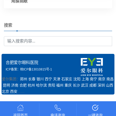
角膜捐献
搜索
合肥爱尔眼科医院
ICP备案：皖ICP备13010815号-1
爱尔集团：
郑州
长春
银川
西宁
天津
石家庄
沈阳
上海
南宁
南京
南昌
昆明
济南
合肥
杭州
哈尔滨
贵阳
福州
重庆
长沙
武汉
成都
深圳
山西
北京
西安
……
返回首页
电话咨询
一键咨询