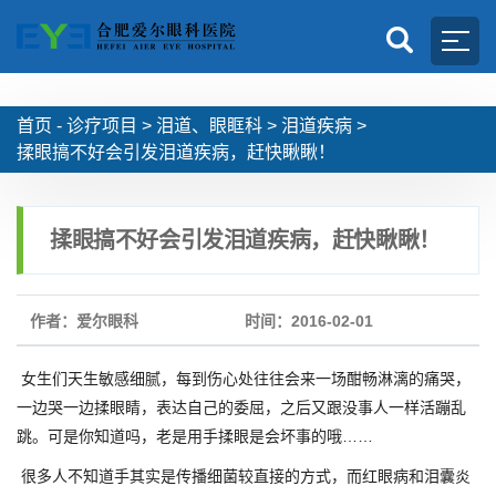
首页 -
诊疗项目
>
泪道、眼眶科
>
泪道疾病
>
揉眼搞不好会引发泪道疾病，赶快瞅瞅！
揉眼搞不好会引发泪道疾病，赶快瞅瞅！
作者：爱尔眼科
时间：2016-02-01
女生们天生敏感细腻，每到伤心处往往会来一场酣畅淋漓的痛哭，
一边哭一边揉眼睛，表达自己的委屈，之后又跟没事人一样活蹦乱
跳。可是你知道吗，老是用手揉眼是会坏事的哦……
很多人不知道手其实是传播细菌较直接的方式，而红眼病和泪囊炎