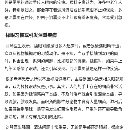
则是常见的通过手传入眼内的疾病。眼科专家认为，许多中老年人
群，特别是妇女，都会存在着迎风流泪或长期流泪不止的现象，多
是泪囊炎在作怪。但由于泪囊炎不比红眼病辨识度高，容易受到忽
视。
揉眼习惯或引发泪道疾病
刘琴医生表示，揉眼可能是很多人起床时，或者是遭遇眼睛干涩，
痒以及视物模糊时的习惯动作。殊不知，当双手接触到双眼的同
时，也会出现一系列的问题，比如眼部的感染。揉擦时，如果手上
的细菌感染了眼睛，还会引起发炎。而泪囊炎就是这样一种疾病。
很多老年患者之所以不重视泪道疾病，主要是因为缺乏相关眼部知
识，认为揉揉眼睛只是小事。其实，人们的手上存在的细菌非常活
跃，如果因为揉眼感染了炎症，不及时治疗就会引发泪囊炎症，导
致流脓，脓液发臭。而眼角的脓性分泌物中含有大量细菌，溢出后
如果感染到眼球，很容易发生细菌性角膜炎，严重时还可能导致角
膜溃疡，甚至有穿孔失明的危险。
刘琴医生强调，清洁问题非常重要，无论是手部还是眼部，都应定