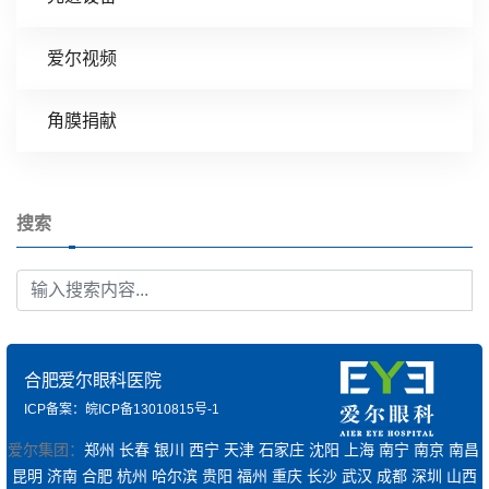
爱尔视频
角膜捐献
搜索
合肥爱尔眼科医院
ICP备案：皖ICP备13010815号-1
爱尔集团：
郑州
长春
银川
西宁
天津
石家庄
沈阳
上海
南宁
南京
南昌
昆明
济南
合肥
杭州
哈尔滨
贵阳
福州
重庆
长沙
武汉
成都
深圳
山西