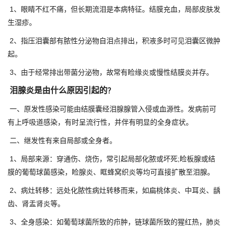
1、眼睛不红不痛，但长期流泪是本病特征。结膜充血，局部皮肤发
生湿疹。
2、指压泪囊部有脓性分泌物自泪点排出，积液多时可见泪囊区微肿
起。
3、由于经常排出带菌分泌物，故常有睑缘炎或慢性结膜炎并存。
泪腺炎是由什么原因引起的
？
一、原发性感染可能由结膜囊经泪腺腺管入侵或血源性。发病前可
有上呼吸道感染，有时呈流行性，并伴有明显的全身症状。
二、继发性有来自局部或全身者。
1、局部来源：穿通伤、烧伤，常引起局部化脓或坏死;睑板腺或结
膜的葡萄球菌感染，睑腺炎、眶蜂窝织炎等均可直接扩散至泪腺。
2、病灶转移：远处化脓性病灶转移而来，如扁桃体炎、中耳炎、龋
齿、肾盂肾炎等。
3、全身感染：如葡萄球菌所致的疖肿，链球菌所致的猩红热，肺炎