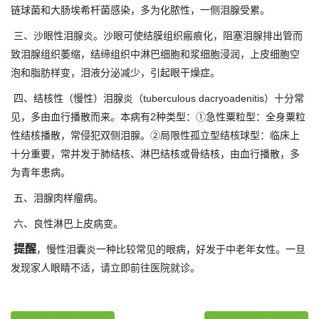
链球菌和大肠埃希杆菌感染，多为化脓性，一侧泪腺受累。
三、沙眼性泪腺炎。沙眼可使结膜组织瘢痕化，阻塞泪腺排出管而
致泪腺组织萎缩，结缔组织中淋巴细胞和浆细胞浸润，上皮细胞空
泡和脂肪样变，泪液分泌减少，引起眼干燥症。
四、结核性（慢性）泪腺炎（tuberculous dacryoadenitis）十分常
见，多由血行播散而来。本病有2种类型：①急性粟粒型：全身粟粒
性结核播散，常侵犯双侧泪腺。②局限性孤立型结核球型：临床上
十分重要，常并发于肺结核、淋巴结核或骨结核，由血行播散，多
为青年患病。
五、泪腺肉样瘤病。
六、良性淋巴上皮病变。
提醒
，慢性泪囊炎一种比较常见的眼病，好发于中老年女性。一旦
发现家人眼睛不适，请立即前往医院就诊。