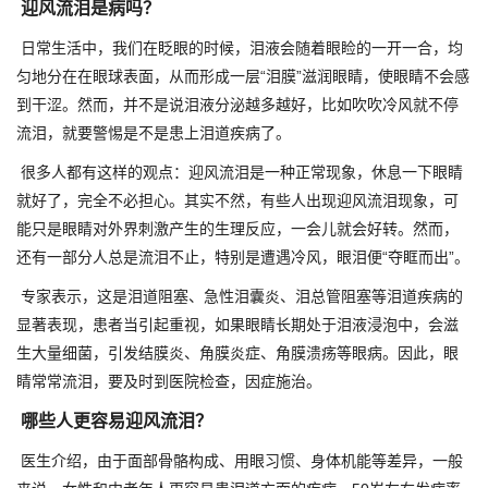
迎风流泪是病吗？
日常生活中，我们在眨眼的时候，泪液会随着眼睑的一开一合，均
匀地分在在眼球表面，从而形成一层“泪膜”滋润眼睛，使眼睛不会感
到干涩。然而，并不是说泪液分泌越多越好，比如吹吹冷风就不停
流泪，就要警惕是不是患上泪道疾病了。
很多人都有这样的观点：迎风流泪是一种正常现象，休息一下眼睛
就好了，完全不必担心。其实不然，有些人出现迎风流泪现象，可
能只是眼睛对外界刺激产生的生理反应，一会儿就会好转。然而，
还有一部分人总是流泪不止，特别是遭遇冷风，眼泪便“夺眶而出”。
专家表示，这是泪道阻塞、急性泪囊炎、泪总管阻塞等泪道疾病的
显著表现，患者当引起重视，如果眼睛长期处于泪液浸泡中，会滋
生大量细菌，引发结膜炎、角膜炎症、角膜溃疡等眼病。因此，眼
睛常常流泪，要及时到医院检查，因症施治。
哪些人更容易迎风流泪？
医生介绍，由于面部骨骼构成、用眼习惯、身体机能等差异，一般