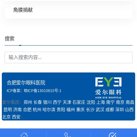
角膜捐献
搜索
合肥爱尔眼科医院
ICP备案：皖ICP备13010815号-1
爱尔集团：
郑州
长春
银川
西宁
天津
石家庄
沈阳
上海
南宁
南京
南昌
昆明
济南
合肥
杭州
哈尔滨
贵阳
福州
重庆
长沙
武汉
成都
深圳
山西
北京
西安
……