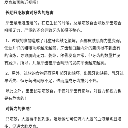
发育和预防近视哦！
长期只吃软食对牙齿的危害
牙齿是用进废退的，在它生长的时候，总是吃软食会导致牙齿咬合
咀嚼无力，严重的还会导致牙齿长得不整齐。
1、过软的食物造成了儿童牙齿缺乏锻炼，面部皮肤肌肉力量变弱，
使幼儿们的咀嚼功能越来越弱，牙齿和口腔内外的肌肉得不到应有
的锻炼，导致肌肉无力、萎缩，颌骨发育异常，但牙齿的数量并没
有减少，所以，儿童牙齿错牙合畸形的发病率也越来越高。
2、另外，过软的食物还容易引起牙齿龋坏，出现牙齿缺损、乳牙过
早丢失、恒牙萌出间隙不足，进而造成牙齿排列不齐。
除此之外，宝宝长期吃软食，不仅对牙齿有影响，对智力和视力也
是有危害的！
对智力的影响
：
只吃软，大脑得不到刺激。咀嚼运动可使流向大脑的血液量明显增
多，促进大脑发育。