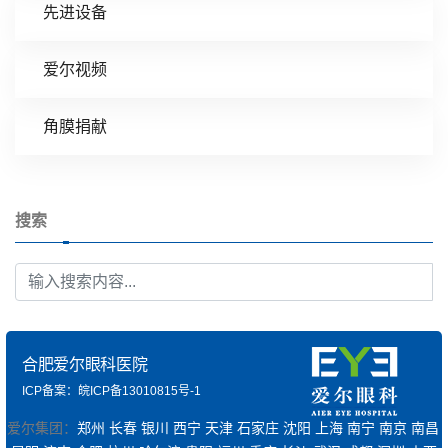
先进设备
爱尔视频
角膜捐献
搜索
合肥爱尔眼科医院
ICP备案：皖ICP备13010815号-1
爱尔集团：
郑州
长春
银川
西宁
天津
石家庄
沈阳
上海
南宁
南京
南昌