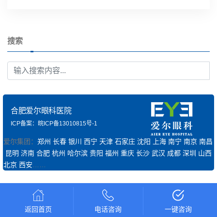
搜索
合肥爱尔眼科医院
ICP备案：皖ICP备13010815号-1
爱尔集团：
郑州
长春
银川
西宁
天津
石家庄
沈阳
上海
南宁
南京
南昌
昆明
济南
合肥
杭州
哈尔滨
贵阳
福州
重庆
长沙
武汉
成都
深圳
山西
北京
西安
……
返回首页
电话咨询
一键咨询