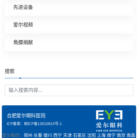
先进设备
爱尔视频
角膜捐献
搜索
合肥爱尔眼科医院
ICP备案：皖ICP备13010815号-1
爱尔集团：
郑州
长春
银川
西宁
天津
石家庄
沈阳
上海
南宁
南京
南昌