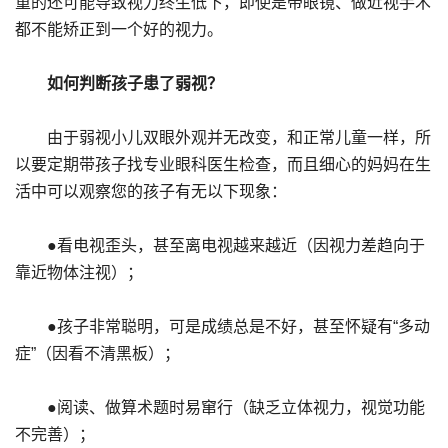
重的还可能导致视力终生低下，即使是带眼镜、做近视手术
都不能矫正到一个好的视力。
如何判断孩子患了弱视？
由于弱视小儿双眼外观并无改变，和正常儿童一样，所
以要定期带孩子找专业眼科医生检查，而且细心的妈妈在生
活中可以观察您的孩子有无以下现象：
●看电视歪头，甚至离电视越来越近（因视力差趋向于
靠近物体注视）；
●孩子非常聪明，可是成绩总是不好，甚至怀疑有“多动
症”（因看不清黑板）；
●阅读、做算术题时易窜行（缺乏立体视力，视觉功能
不完善）；