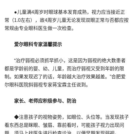
●儿童满4周岁时眼球基本发育成熟，视力应当接近正
常（1.0左右），故4周岁儿童无论发现双眼正常与否都应按
常规由专业眼科医生做一次检查。
爱尔眼科专家温馨提示
“治疗弱视必须抓早抓小，这是因为弱视的绝大数患者
都是学龄前的婴、幼、儿童，而治疗弱视又受到年龄的限
制。如果发现迟了的话，年龄越大治疗效果越差。”合肥爱
尔眼科医院斜弱视专家蒋宝霖主任说到。
家长、老师应积极参与、防治
◆注意孩子的视物姿势，如眼位、头位等。当发现孩子
看东西总是眯眼、皱眉、靠前看时，可能孩子视力出现问
题，须马上找医生进行检查诊治，以便早期发现弱视。