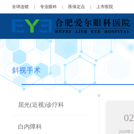
全球连锁
专业眼科
医保定点
上市医院
|
|
|
斜视手术
屈光(近视)诊疗科
02
白内障科
2020年