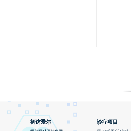
初访爱尔
诊疗项目