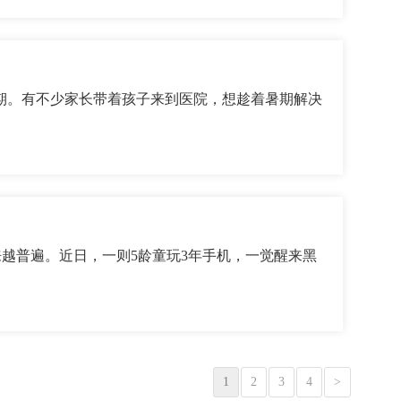
期。有不少家长带着孩子来到医院，想趁着暑期解决
越来越普遍。近日，一则5龄童玩3年手机，一觉醒来黑
1
2
3
4
>