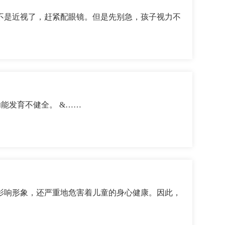
不是近视了，赶紧配眼镜。但是先别急，孩子视力不
小儿斜视的原因，基本是一下几个方面 (1)视功能发育不健全。 &……
影响形象，还严重地危害着儿童的身心健康。因此，