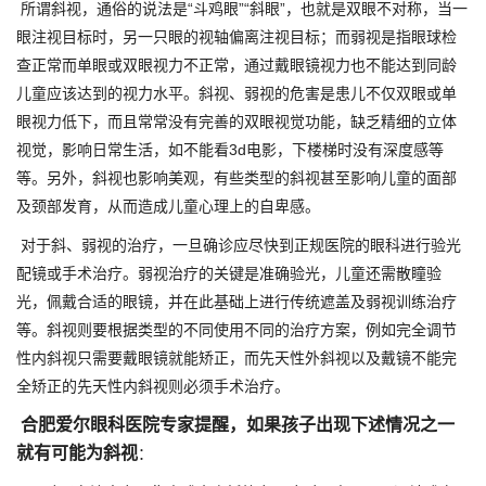
所谓斜视，通俗的说法是“斗鸡眼”“斜眼”，也就是双眼不对称，当一
眼注视目标时，另一只眼的视轴偏离注视目标；而弱视是指眼球检
查正常而单眼或双眼视力不正常，通过戴眼镜视力也不能达到同龄
儿童应该达到的视力水平。斜视、弱视的危害是患儿不仅双眼或单
眼视力低下，而且常常没有完善的双眼视觉功能，缺乏精细的立体
视觉，影响日常生活，如不能看3d电影，下楼梯时没有深度感等
等。另外，斜视也影响美观，有些类型的斜视甚至影响儿童的面部
及颈部发育，从而造成儿童心理上的自卑感。
对于斜、弱视的治疗，一旦确诊应尽快到正规医院的眼科进行验光
配镜或手术治疗。弱视治疗的关键是准确验光，儿童还需散瞳验
光，佩戴合适的眼镜，并在此基础上进行传统遮盖及弱视训练治疗
等。斜视则要根据类型的不同使用不同的治疗方案，例如完全调节
性内斜视只需要戴眼镜就能矫正，而先天性外斜视以及戴镜不能完
全矫正的先天性内斜视则必须手术治疗。
合肥爱尔眼科医院专家提醒，如果孩子出现下述情况之一
就有可能为斜视
：