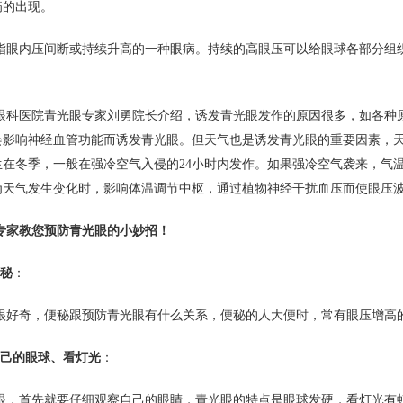
病的出现。
指眼内压间断或持续升高的一种眼病。持续的高眼压可以给眼球各部分组
眼科医院青光眼专家刘勇院长介绍，诱发青光眼发作的原因很多，如各种
会影响神经血管功能而诱发青光眼。但天气也是诱发青光眼的重要因素，
生在冬季，一般在强冷空气入侵的24小时内发作。如果强冷空气袭来，气
为天气发生变化时，影响体温调节中枢，通过植物神经干扰血压而使眼压
专家教您预防青光眼的小妙招！
便秘
：
很好奇，便秘跟预防青光眼有什么关系，便秘的人大便时，常有眼压增高
自己的眼球、看灯光
：
眼，首先就要仔细观察自己的眼睛，青光眼的特点是眼球发硬，看灯光有