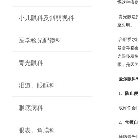
惕这种疾
小儿眼科及斜弱视科
青光眼是
至失明。
医学验光配镜科
合肥爱尔
暴食等都
光眼多发
青光眼科
眼，是因
爱尔眼科
泪道、眼眶科
1、防止
眼底病科
或许你会
2、常摸
眼表、角膜科
预防青光