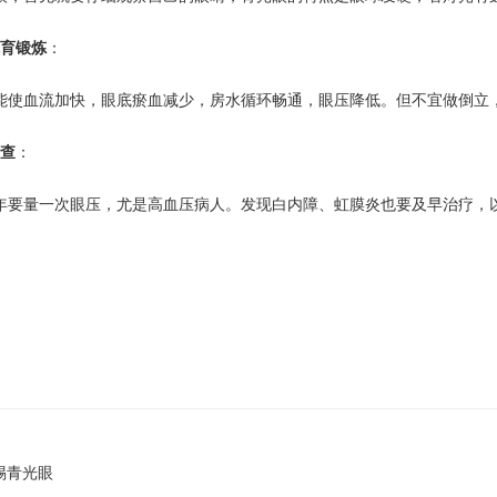
体育锻炼
：
能使血流加快，眼底瘀血减少，房水循环畅通，眼压降低。但不宜做倒立
检查
：
年要量一次眼压，尤是高血压病人。发现白内障、虹膜炎也要及早治疗，
惕青光眼