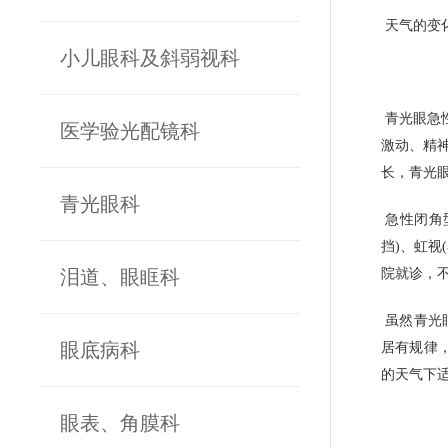
天气的变
小儿眼科及斜弱视科
青光眼急
医学验光配镜科
激动、精
长，青光
青光眼科
急性闭角
挡)、虹
泪道、眼眶科
院就诊，
虽然青光
眼底病科
居有规律
的天气下
眼表、角膜科