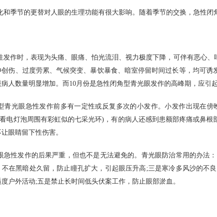
化和季节的更替对人眼的生理功能有很大影响。随着季节的交换，急性闭
性发作时，表现为头痛、眼痛、怕光流泪、视力极度下降，可伴有恶心、
神创伤、过度劳累、气候突变、暴饮暴食、暗室停留时间过长等，均可诱
眼病人数量明显增加。而10月份是急性闭角型青光眼发作的高峰期，应引
型青光眼急性发作前多有一定性或反复多次的小发作。小发作出现在傍
视(看电灯泡周围有彩虹似的七采光环)，有的病人还感到患额部疼痛或鼻
不让眼睛留下性伤害。
眼急性发作的后果严重，但也不是无法避免的。青光眼防治常用的办法：
，不在黑暗处久留，防止瞳孔扩大，引起眼压升高;三是寒冷多风沙的不良
适度户外活动;五是禁止长时间低头伏案工作，防止眼部淤血。