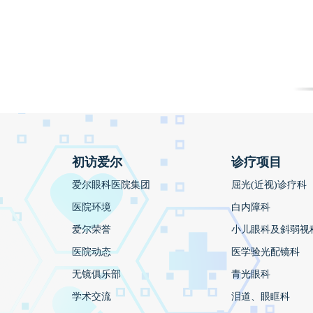
初访爱尔
诊疗项目
爱尔眼科医院集团
屈光(近视)诊疗科
医院环境
白内障科
爱尔荣誉
小儿眼科及斜弱视
医院动态
医学验光配镜科
无镜俱乐部
青光眼科
学术交流
泪道、眼眶科