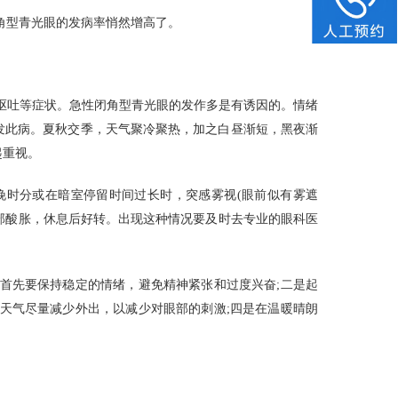
角型青光眼的发病率悄然增高了。
呕吐等症状。急性闭角型青光眼的发作多是有诱因的。情绪
发此病。夏秋交季，天气聚冷聚热，加之白昼渐短，黑夜渐
起重视。
晚时分或在暗室停留时间过长时，突感雾视(眼前似有雾遮
根部酸胀，休息后好转。出现这种情况要及时去专业的眼科医
首先要保持稳定的情绪，避免精神紧张和过度兴奋;二是起
天气尽量减少外出，以减少对眼部的刺激;四是在温暖晴朗