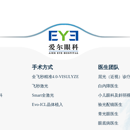
手术方式
医生团队
全飞秒精准4.0-VISULYZE
屈光（近视）诊
飞秒激光
白内障医生
科
Smart全激光
小儿眼科及斜弱
Evo-ICL晶体植入
验光配镜医生
青光眼医生
眼底病医生