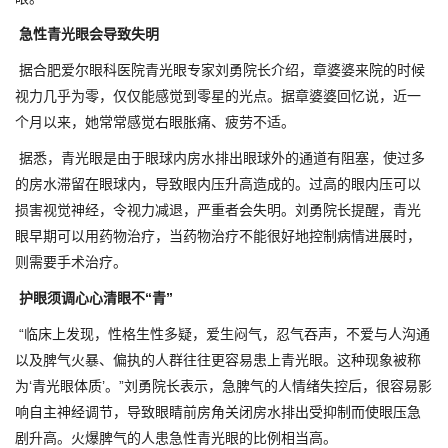
急性青光眼会导致失明
据合肥爱尔眼科医院青光眼专家刘勇院长介绍，章婆婆来院的时候
视力几乎为零，仅仅能感觉到零星的光点。据章婆婆回忆说，近一
个月以来，她常常感觉右眼胀痛、疲劳不适。
据悉，青光眼是由于眼球内房水排出眼球外的通道有阻塞，使过多
的房水滞留在眼球内，导致眼内压升高造成的。过高的眼内压可以
损害视觉神经，令视力减退，严重者会失明。刘勇院长提醒，青光
眼早期可以用药物治疗，当药物治疗不能很好地控制病情进展时，
则需要手术治疗。
护眼须调心心清眼不“青”
“临床上发现，性格生性多疑，爱生闷气，忍气吞声，不爱与人沟通
以及脾气火暴、偏执的人群往往更容易患上青光眼。这种现象被称
为‘青光眼体质’。”刘勇院长表示，急脾气的人情绪失控后，很容易影
响自主神经调节，导致眼睛前房角关闭房水排出受抑制而使眼压急
剧升高。火爆脾气的人患急性青光眼的比例相当高。