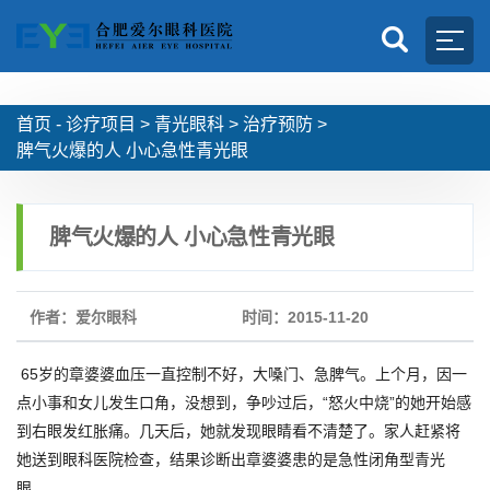
首页 -
诊疗项目
>
青光眼科
>
治疗预防
>
脾气火爆的人 小心急性青光眼
脾气火爆的人 小心急性青光眼
作者：爱尔眼科
时间：2015-11-20
65岁的章婆婆血压一直控制不好，大嗓门、急脾气。上个月，因一
点小事和女儿发生口角，没想到，争吵过后，“怒火中烧”的她开始感
到右眼发红胀痛。几天后，她就发现眼睛看不清楚了。家人赶紧将
她送到眼科医院检查，结果诊断出章婆婆患的是急性闭角型青光
眼。