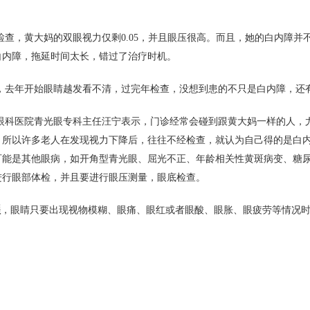
检查，黄大妈的双眼视力仅剩0.05，并且眼压很高。而且，她的白内障
白内障，拖延时间太长，错过了治疗时机。
，去年开始眼睛越发看不清，过完年检查，没想到患的不只是白内障，还
眼科医院青光眼专科主任汪宁表示，门诊经常会碰到跟黄大妈一样的人，
，所以许多老人在发现视力下降后，往往不经检查，就认为自己得的是白
可能是其他眼病，如开角型青光眼、屈光不正、年龄相关性黄斑病变、糖
进行眼部体检，并且要进行眼压测量，眼底检查。
醒
，眼睛只要出现视物模糊、眼痛、眼红或者眼酸、眼胀、眼疲劳等情况