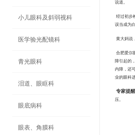
说道。
小儿眼科及斜弱视科
经过初步
误当成为
医学验光配镜科
黄大妈说
合肥爱尔
青光眼科
障引起的
内障，还
业的眼科
泪道、眼眶科
专家提
压。
眼底病科
眼表、角膜科