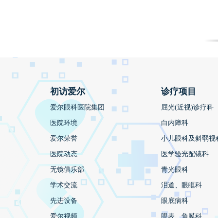
初访爱尔
诊疗项目
爱尔眼科医院集团
屈光(近视)诊疗科
医院环境
白内障科
爱尔荣誉
小儿眼科及斜弱视
医院动态
医学验光配镜科
无镜俱乐部
青光眼科
学术交流
泪道、眼眶科
先进设备
眼底病科
爱尔视频
眼表、角膜科