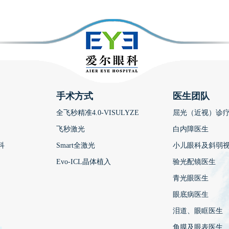
手术方式
医生团队
全飞秒精准4.0-VISULYZE
屈光（近视）诊
飞秒激光
白内障医生
科
Smart全激光
小儿眼科及斜弱
Evo-ICL晶体植入
验光配镜医生
青光眼医生
眼底病医生
泪道、眼眶医生
角膜及眼表医生