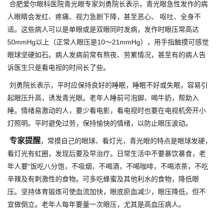
合肥爱尔眼科医院青光眼专家刘勇院长表示，青光眼急性发作的病
人眼睛会发红、疼痛、视力急剧下降，甚至恶心、 呕吐、全身不
适。这些病人可以是单眼或是双眼同时发病，发作时眼压常高达
50mmHg以上（正常人眼压是10～21mmHg），用手指触摸可感觉
眼球坚硬如石。病人发病前常有熬夜、劳累情况，甚至有的病人告
诉医生只是看电视的时间长了些。
刘勇院长表示，平时应保持良好的睡眠，睡眠不好或失眠，容易引
起眼压升高，诱发青光眼。老年人睡前可泡脚、喝牛奶，帮助入
睡。情绪易激动的人，要少看电影，看电视时也要在电视机旁开小
灯照明。平时避免过劳，保持愉快的情绪，以防止眼压波动。
专家提醒
，常摸自己的眼球、看灯光，青光眼的特点是眼球发硬，
看灯光有虹圈，发现后要及早治疗。日常生活中不要暴饮暴食，老
年人要“饭吃八分饱，不吸烟，不喝酒，不喝咖啡，不喝浓茶，不吃
辛辣及有刺激性的食物。可多吃蜂蜜及其他利水的食物，降低眼
压。坚持体育锻炼可使血流加快，眼底瘀血减少，眼压降低，但不
宜做倒立。老年人每年要量一次眼压，尤其是高血压病人。