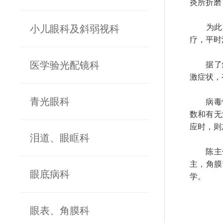
炎所折磨
为此，
小儿眼科及斜弱视科
疗，平时
医学验光配镜科
据了解
激症状，
青光眼科
病毒性
数和有无
应时，则
泪道、眼眶科
陈主任
主，角膜
眼底病科
学。
眼表、角膜科