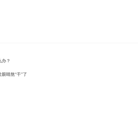
么办？
眼睛熬“干”了