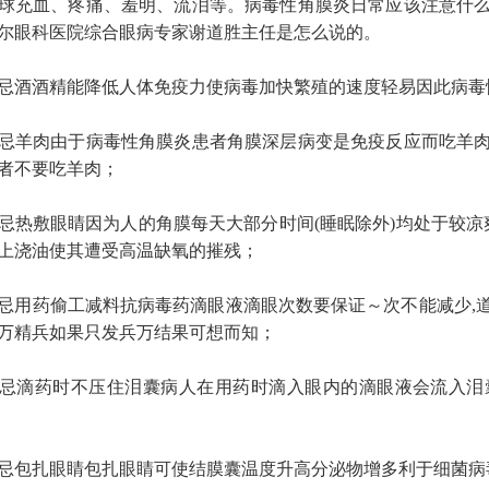
球充血、疼痛、羞明、流泪等。病毒性角膜炎日常应该注意什
尔眼科医院综合眼病专家谢道胜主任是怎么说的。
酒精能降低人体免疫力使病毒加快繁殖的速度轻易因此病毒
羊肉由于病毒性角膜炎患者角膜深层病变是免疫反应而吃羊肉
者不要吃羊肉；
敷眼睛因为人的角膜每天大部分时间(睡眠除外)均处于较凉爽
上浇油使其遭受高温缺氧的摧残；
药偷工减料抗病毒药滴眼液滴眼次数要保证～次不能减少,道
万精兵如果只发兵万结果可想而知；
滴药时不压住泪囊病人在用药时滴入眼内的滴眼液会流入泪囊
扎眼睛包扎眼睛可使结膜囊温度升高分泌物增多利于细菌病