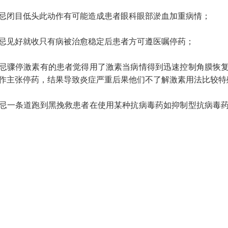
闭目低头此动作有可能造成患者眼科眼部淤血加重病情；
见好就收只有病被治愈稳定后患者方可遵医嘱停药；
骤停激素有的患者觉得用了激素当病情得到迅速控制角膜恢复
作主张停药，结果导致炎症严重后果他们不了解激素用法比较特
一条道跑到黑挽救患者在使用某种抗病毒药如抑制型抗病毒药