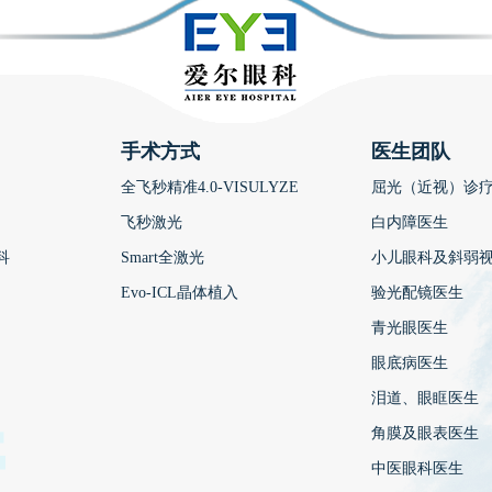
手术方式
医生团队
全飞秒精准4.0-VISULYZE
屈光（近视）诊
飞秒激光
白内障医生
科
Smart全激光
小儿眼科及斜弱
Evo-ICL晶体植入
验光配镜医生
青光眼医生
眼底病医生
泪道、眼眶医生
角膜及眼表医生
中医眼科医生