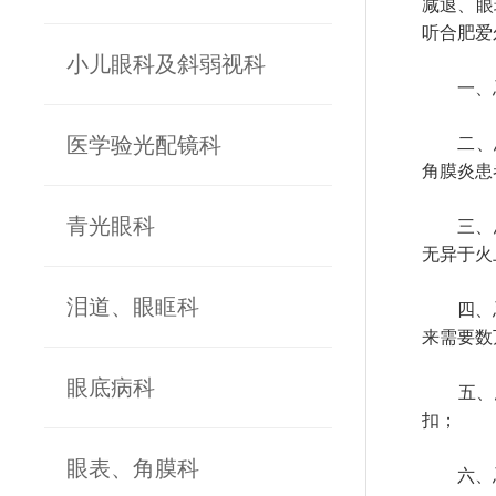
减退、眼
听合肥爱
小儿眼科及斜弱视科
一、忌酒
医学验光配镜科
二、忌
角膜炎患
青光眼科
三、忌热
无异于火
泪道、眼眶科
四、忌用
来需要数
眼底病科
五、忌
扣；
眼表、角膜科
六、忌包