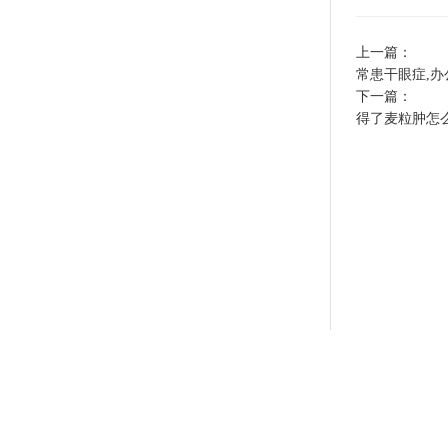
上一篇：
常患干眼症,
下一篇：
得了麦粒肿怎