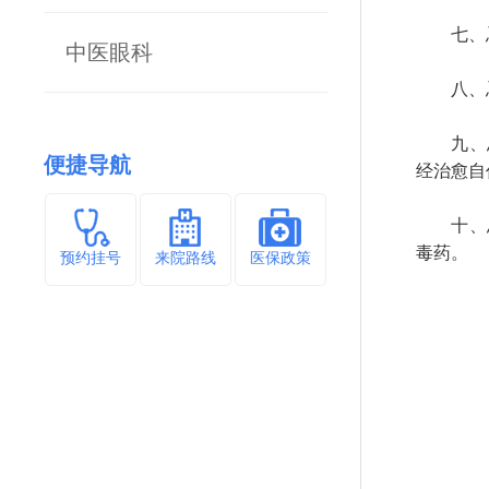
七、忌
中医眼科
八、忌
九、忌
便捷导航
经治愈自
十、忌
毒药。
预约挂号
来院路线
医保政策