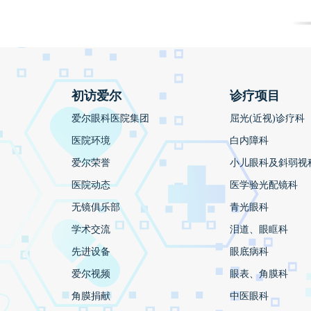
初访爱尔
诊疗项目
爱尔眼科医院集团
屈光(近视)诊疗科
医院环境
白内障科
爱尔荣誉
小儿眼科及斜弱视
医院动态
医学验光配镜科
无镜俱乐部
青光眼科
学术交流
泪道、眼眶科
先进设备
眼底病科
爱尔视频
眼表、角膜科
角膜捐献
中医眼科