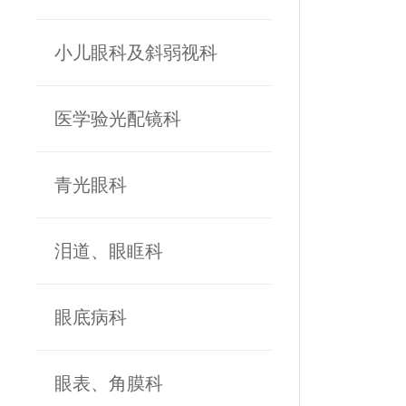
小儿眼科及斜弱视科
医学验光配镜科
青光眼科
泪道、眼眶科
眼底病科
眼表、角膜科