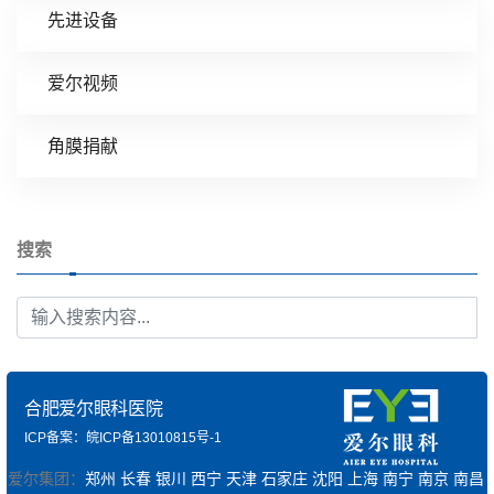
先进设备
爱尔视频
角膜捐献
搜索
合肥爱尔眼科医院
ICP备案：皖ICP备13010815号-1
爱尔集团：
郑州
长春
银川
西宁
天津
石家庄
沈阳
上海
南宁
南京
南昌