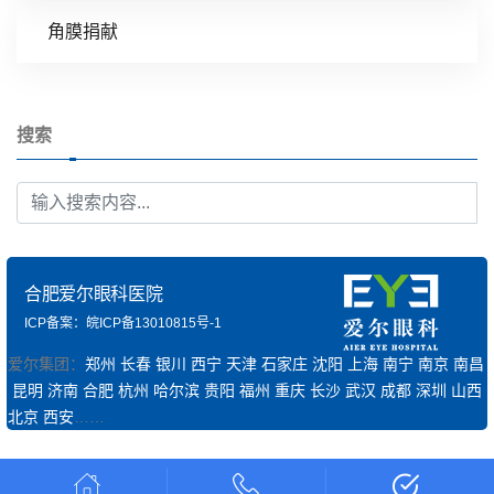
角膜捐献
搜索
合肥爱尔眼科医院
ICP备案：皖ICP备13010815号-1
爱尔集团：
郑州
长春
银川
西宁
天津
石家庄
沈阳
上海
南宁
南京
南昌
昆明
济南
合肥
杭州
哈尔滨
贵阳
福州
重庆
长沙
武汉
成都
深圳
山西
北京
西安
……