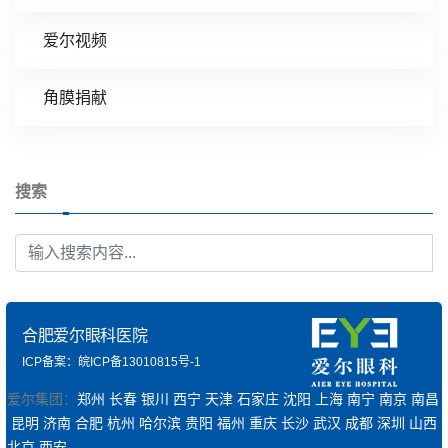
爱尔视频
角膜捐献
搜索
合肥爱尔眼科医院
ICP备案：皖ICP备13010815号-1
爱尔集团：
郑州
长春
银川
西宁
天津
石家庄
沈阳
上海
南宁
南京
南昌
昆明
济南
合肥
杭州
哈尔滨
贵阳
福州
重庆
长沙
武汉
成都
深圳
山西
北京
西安
……