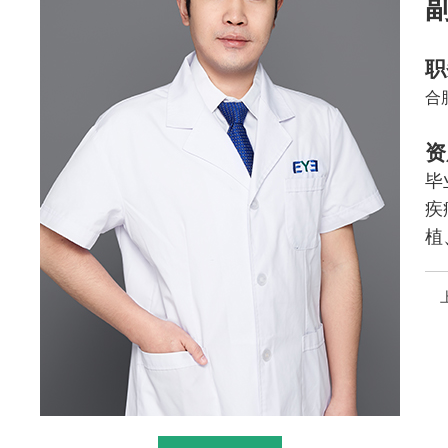
职
合
资
毕
疾
植