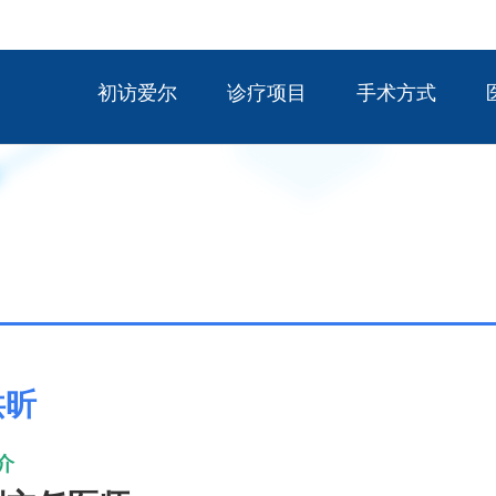
初访爱尔
诊疗项目
手术方式
洪昕
介