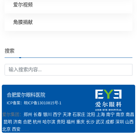
爱尔视频
角膜捐献
搜索
合肥爱尔眼科医院
ICP备案：皖ICP备13010815号-1
爱尔集团：
郑州
长春
银川
西宁
天津
石家庄
沈阳
上海
南宁
南京
南昌
昆明
济南
合肥
杭州
哈尔滨
贵阳
福州
重庆
长沙
武汉
成都
深圳
山西
北京
西安
……