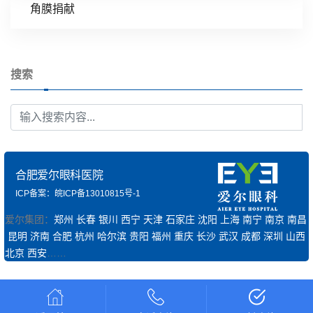
角膜捐献
搜索
合肥爱尔眼科医院
ICP备案：皖ICP备13010815号-1
爱尔集团：
郑州
长春
银川
西宁
天津
石家庄
沈阳
上海
南宁
南京
南昌
昆明
济南
合肥
杭州
哈尔滨
贵阳
福州
重庆
长沙
武汉
成都
深圳
山西
北京
西安
……