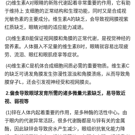
(2)维生素A对眼睛的新陈代谢起着非常重要的作用，它有助
于维持上 支细胞的正常结构和生理功能，同时又是合成视
光敏色素的主要成分。维生素A的缺乏，会导致视网膜视紫
红质缺乏，眼睛对暗的适应能力减退。
(3)维生素B能保证视网膜和角膜的正常代谢，是视觉神经的
营养素。人体摄入不足量的维生素B时，眼睛就容易出现疲
劳、流泪、眼红和眼肌痉挛等症状。
(4)维生素C是机体合成细胞间质必需的重要物质。维生素C
的缺乏可诱发角膜发生弥漫性混浊和角膜溃疡，从而导致角
膜穿孑L，还会引发视神经受和视网膜炎。
2.偏食导致眼球发育所需的诸多微量元素缺乏，易导致近
视、弱视等
(1)锌在人体内起着重要的作用，是多种酶的活性中心。由
于眼内的代谢异常活跃，很多代谢酶都是与锌有关的金属
酶，因此缺锌会导致房水产生减少，眼组织抗氧化能力降