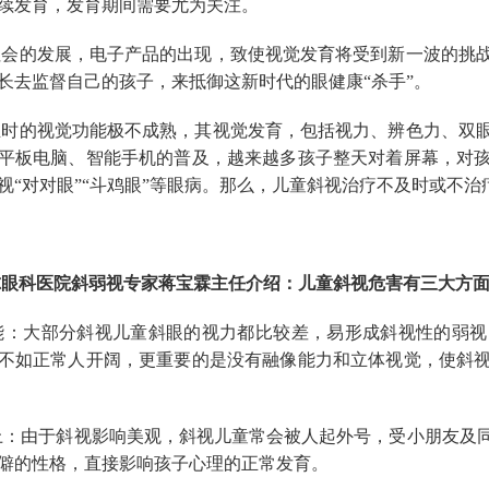
续发育，发育期间需要尤为关注。
会的发展，电子产品的出现，致使视觉发育将受到新一波的挑
长去监督自己的孩子，来抵御这新时代的眼健康“杀手”。
时的视觉功能极不成熟，其视觉发育，包括视力、辨色力、双
平板电脑、智能手机的普及，越来越多孩子整天对着屏幕，对
视“对对眼”“斗鸡眼”等眼病。那么，儿童斜视治疗不及时或不治
眼科医院斜弱视专家蒋宝霖主任介绍：儿童斜视危害有三大方
功能：大部分斜视儿童斜眼的视力都比较差，易形成斜视性的弱
不如正常人开阔，更重要的是没有融像能力和立体视觉，使斜
观上：由于斜视影响美观，斜视儿童常会被人起外号，受小朋友及
僻的性格，直接影响孩子心理的正常发育。