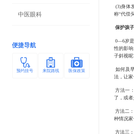
(3)身
中医眼科
称“代偿
保护孩子
0—6岁
便捷导航
性的影响
子斜视呢
如何及早
预约挂号
来院路线
医保政策
法，让家
方法一：
了，或者
方法二：
种情况家
方法三：