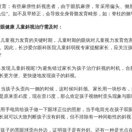
体发育：有些麻痹性斜视患者，由于眼肌麻痹，常采用偏头、
头位”。如不及早矫正，会导致全身骨骼发育畸形，如：脊柱的侧
眼健康 儿童斜视治疗需及时：
是儿童视力发育的关键时期，儿童时期的眼病对儿童视力发育危
。因此，长沙爱尔眼科医院儿童斜弱视专家提醒家长，应关注
?
发现儿童斜视呢?为避免错过家长为孩子治疗斜视的时机，合
长更方便、更快捷地发现孩子的斜视。
当孩子头歪向一侧的时候，这时候叫斜颈。家长用一块纱布，
是原来歪45度，现在歪15度，那么肯定孩子视物时歪头现象与
用手电筒给孩子做一下眼球正位的照射，当手电筒光在孩子双
长就可以大致判断孩子没有斜视，但不排除有一种间歇性的斜视
孩子的黑眼球歪向外边，证明孩子是有外斜。还有一种是光点