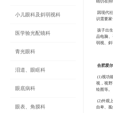
睛仍在持
因现代社
小儿眼科及斜弱视科
识需要家
孩子出生
医学验光配镜科
品电脑、
弱视、斜
青光眼科
合肥爱尔
泪道、眼眶科
(1)视
视，视野
眼底病科
绘图等。
(2)外
眼表、角膜科
自卑、孤