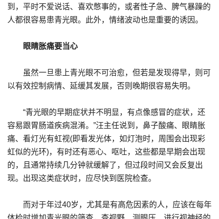
到，平时不爱说话、喜欢憋事的，或者性子急、脾气暴躁的
人都很容易患青光眼。此外，情绪波动也是重要的诱因。
眼睛胀痛要当心
虽然一旦患上青光眼不可治愈，但若是发现得早，则可
以有效控制病情、延缓其发展，否则晚期很容易失明。
“青光眼的早期症状并不明显，有点像感冒的症状，还
容易跟胃肠道疾病混淆。”汪主任说到，鼻子酸痛、眼睛胀
痛、看灯光有虹视(即看发光体，如灯泡时，周围会出现彩
虹似的光环)，有时还有恶心、呕吐，这些都是早期会出现
的，且通常持续几分钟就缓解了，但过段时间又会反复出
现。出现这类症状时，应尽快到医院检查。
而对于年过40岁，尤其是有高危因素的人，应该在每年
体检时增加青光眼的筛查，查视野、测眼压、进行视神经的