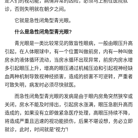
走人们的视功能，病情异常的凶险，必须马上前往医院就
诊，否则失明就在朝夕之间。
它就是急性闭角型青光眼。
什么是急性闭角型青光眼?
青光眼是一类比较常见的致盲性眼病，一般由眼压升高
引起，在人体眼球中，有一个位置叫做前房，内有一种叫做
房水的液体循环流动，当房水循环出现异常，前房内房水增
多引起眼压上升，增高的眼压通过机械压迫和引起视神经缺
血两种机制导致视神经损害，造成的损害不可逆转，严重者
可致失明，病发时必须尽快就医。
而急性闭角型青光眼的发病是由于眼内房角突然狭窄或
关闭，房水不能及时排出，引起房水涨满，眼压急剧升高而
造成的，如果没有立即做紧急医疗处理，高眼压持续不降，
将造成严重且迅速的视功能损伤，后果不堪设想，务必立即
就诊，此时，时间就是“视力”!