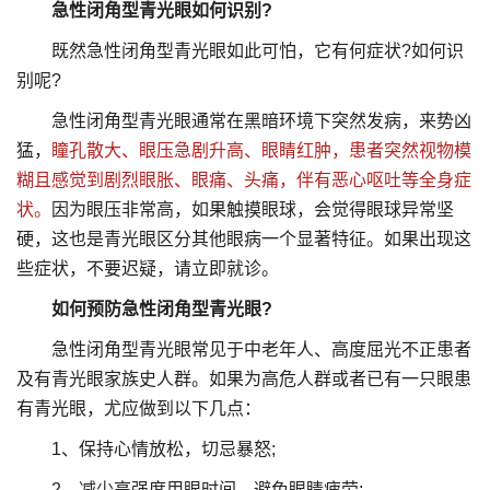
急性闭角型青光眼如何识别?
既然急性闭角型青光眼如此可怕，它有何症状?如何识
别呢?
急性闭角型青光眼通常在黑暗环境下突然发病，来势凶
猛，
瞳孔散大、眼压急剧升高、眼睛红肿，患者突然视物模
糊且感觉到剧烈眼胀、眼痛、头痛，伴有恶心呕吐等全身症
状。
因为眼压非常高，如果触摸眼球，会觉得眼球异常坚
硬，这也是青光眼区分其他眼病一个显著特征。如果出现这
些症状，不要迟疑，请立即就诊。
如何预防急性闭角型青光眼?
急性闭角型青光眼常见于中老年人、高度屈光不正患者
及有青光眼家族史人群。如果为高危人群或者已有一只眼患
有青光眼，尤应做到以下几点：
1、保持心情放松，切忌暴怒;
2、减少高强度用眼时间，避免眼睛疲劳;