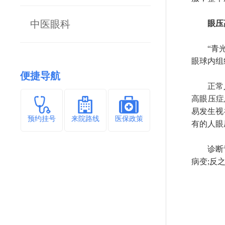
中医眼科
眼压
“青光眼
眼球内组
便捷导航
正常人群
高眼压症
易发生视
预约挂号
来院路线
医保政策
有的人眼
诊断青光
病变;反