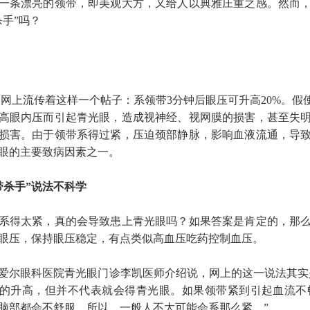
一条漂亮的领带，即美观大方，又给人以典雅庄重之感。然而
杀手”吗？
网上流传着这样一个帖子：系领带3分钟后眼压可升高20%。假
高眼内压而引起青光眼，造成视神经、视网膜的损害，甚至失
损害。由于领带系得过紧，压迫颈部静脉，影响血液流通，导
眼的主要致病因素之一。
带杀手”说法不科学
得太紧，真的会导致患上青光眼吗？如果答案是肯定的，那么
眼压，保持眼压稳定，有点类似高血压吃药控制血压。
眼科医院青光眼门诊李凯医师介绍说，网上的这一说法其实是
的升高，但并不代表就会得青光眼。如果领带紧到引起血流不
脑部都会不舒服。所以，一般人不太可能会系那么紧。”