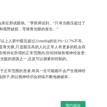
床症群或眼病。”李医师说到，“只有当眼压超过了
和视野缺损，导致青光眼的发生。”
人群中眼压超过21mmHg的在3%~12.7%不等。
于是青光眼,只是眼压高的人比正常人有更多的机会容
压维持在所谓的正常范围内,但却持续有视神经改变;
光眼的原因之一,且是可以测量和控制的。
正常范围的患者,终其一生可能都不会产生视神经
险因子,所以视神经仍会持续不断地被破坏。
预约就诊