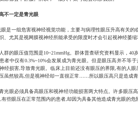
高不一定是青光眼
是一组危害视神经视觉功能，主要与病理性眼压升高有关的临
织、尤其是视网膜视神经所能承受的限度时才会引起视神经萎缩
的眼压值范围是10~21mmHg。群体普查研究资料显示，40岁以上
患者中仅有0.3%~10%会发展成为青光眼。但是眼压高并不等
神经损害,导致青光眼。临床上目前还没有眼压的界限,有的人眼
压虽然较高,但是视神经却一直很正常……所以眼压高只是造成青
眼必须具备高眼压和视神经功能损害两大特点。许多眼压高于
之,有些眼压在正常范围内的患者,却因为具备其他造成青光眼的危