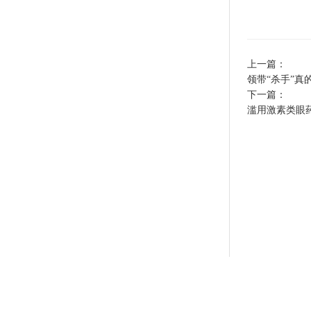
上一篇：
领带“杀手”真
下一篇：
滥用激素类眼药