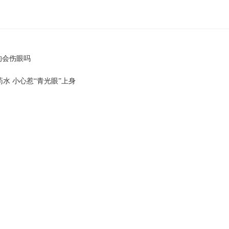
的会伤眼吗
水 小心惹“青光眼”上身