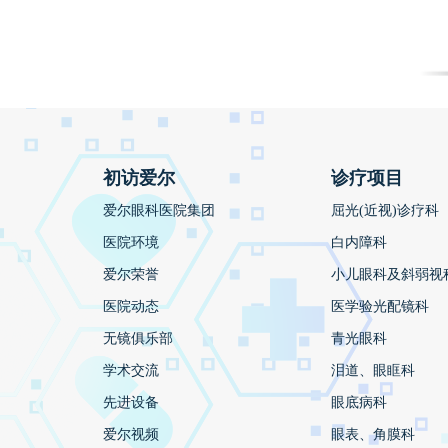
初访爱尔
诊疗项目
爱尔眼科医院集团
屈光(近视)诊疗科
医院环境
白内障科
爱尔荣誉
小儿眼科及斜弱视
医院动态
医学验光配镜科
无镜俱乐部
青光眼科
学术交流
泪道、眼眶科
先进设备
眼底病科
爱尔视频
眼表、角膜科