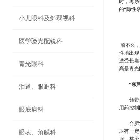
时，再系
的“隐性
小儿眼科及斜弱视科
医学验光配镜科
前不久，
性地出现
遭受长期
青光眼科
高是青光
“领
泪道、眼眶科
领带系
用药控制
眼底病科
合肥爱尔
压有一定
眼表、角膜科
服，整个