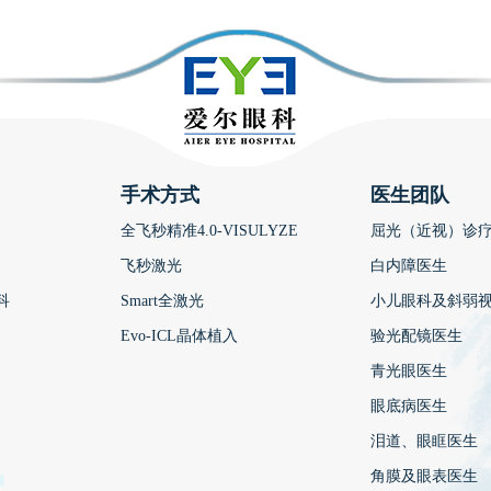
手术方式
医生团队
全飞秒精准4.0-VISULYZE
屈光（近视）诊
飞秒激光
白内障医生
科
Smart全激光
小儿眼科及斜弱
Evo-ICL晶体植入
验光配镜医生
青光眼医生
眼底病医生
泪道、眼眶医生
角膜及眼表医生