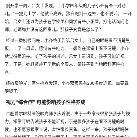
刚开学一周，吕女士发现，上小学四年级的儿子小齐有些不对劲
儿。“一提到上学，他就不高兴，独自跑到一边去，也不说话。”一开
始，吕女士还以为孩子在学校里和同学有些小矛盾，打电话询问老
师，老师称并没有这回事儿。那孩子究竟是怎么了？
经过一番刨根问底，小齐终于告诉吕女士，自己的眼睛看不清楚黑
板，上了一周课，感觉有些吃力。一想到在课堂上看不清楚，小齐
就觉得很沮丧。听了孩子的讲述，吕女士意识到，孩子可能近视
了。于是，她赶紧趁开学后的个周末，带孩子到当地眼科医院检
查。
经散瞳验光、医生检查发现，小齐双眼患有200多度近视，需要戴
眼镜了。
视力“综合症” 可能影响孩子性格养成
合肥爱尔眼科医院验光师李庆玲说，由于一些家长很紧张孩子的视
力，常常叮嘱告诫孩子不能近视，于是很多孩子在看不清楚的时
候，也不愿意跟家长说，害怕家长责备。这样一来，孩子的眼睛往