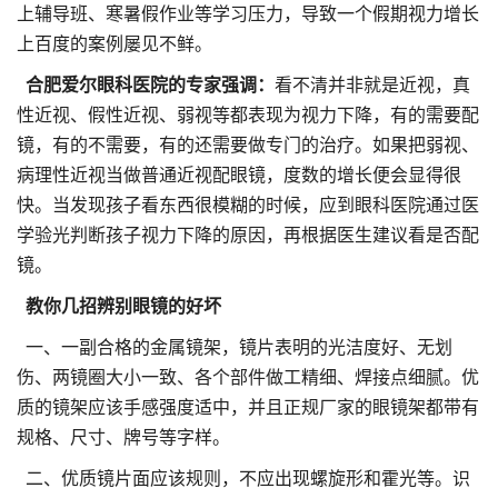
上辅导班、寒暑假作业等学习压力，导致一个假期视力增长
上百度的案例屡见不鲜。
合肥爱尔眼科医院的专家强调：
看不清并非就是近视，真
性近视、假性近视、弱视等都表现为视力下降，有的需要配
镜，有的不需要，有的还需要做专门的治疗。如果把弱视、
病理性近视当做普通近视配眼镜，度数的增长便会显得很
快。当发现孩子看东西很模糊的时候，应到眼科医院通过医
学验光判断孩子视力下降的原因，再根据医生建议看是否配
镜。
教你几招辨别眼镜的好坏
一、一副合格的金属镜架，镜片表明的光洁度好、无划
伤、两镜圈大小一致、各个部件做工精细、焊接点细腻。优
质的镜架应该手感强度适中，并且正规厂家的眼镜架都带有
规格、尺寸、牌号等字样。
二、优质镜片面应该规则，不应出现螺旋形和霍光等。识