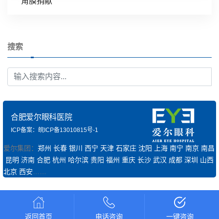
角膜捐献
搜索
合肥爱尔眼科医院
ICP备案：皖ICP备13010815号-1
爱尔集团：
郑州
长春
银川
西宁
天津
石家庄
沈阳
上海
南宁
南京
南昌
昆明
济南
合肥
杭州
哈尔滨
贵阳
福州
重庆
长沙
武汉
成都
深圳
山西
北京
西安
……
返回首页
电话咨询
一键咨询