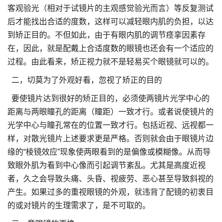
客观验光（相对于试镜片的主观感觉验光而言）等反复测试
后才能找出合适的度数，这样可以减轻眼内肌的负担，以达
到矫正目的。不但如此，由于有眼内肌的调节痉挛因素存
在，因此，就是配戴上合适度数的眼镜也还会有一个适应的
过程。由此看来，矫正视力就不是轻易买个眼镜就可以的。
二，切莫为了外观好看，忽视了矫正的目的
要使镜片达到很好的矫正目的，必须使两镜片光学中心的
距离与两眼瞳孔的距离（瞳距）一致才行。或者说使镜片的
光学中心与瞳孔常在的位置一致才行。包括近视、远视都一
样，对散光镜片上述要求更是严格。否则就会由于眼镜片边
缘的“棱镜效应”现象使两眼看到的是偏像或模糊像。从而导
致眼外肌为看到中心像而引起调节紊乱。尤其是高度近视
者，久之会导致头痛、头昏、视疲劳、恶心甚至导致斜视的
产生。如果过多的重视眼镜的外观，就违背了配镜的初衷目
的或对镜片的生理需求了，是不可取的。