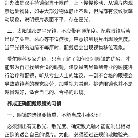
别办法是双手持镜架置于眼前，上下慢慢移动，从镜片内观
察远处物体，如果大部分物体静止不动，但局部有波纹状跳
动现象，说明镜片表面不平，存在霍光。
三、太阳镜都是平光镜，不应带有顶角度。配戴眼镜后若
出现了头晕、恶心等不适症状，应意识到镜片出现顶焦度。
当平光镜的边缘不等厚时，配戴后会出现视物移位现象。
爱尔眼科专家介绍，只有了解了如何识别眼镜的优劣，才
能够为自己找到合适的眼镜，建议患者尽量到专业的医院进
行治疗和配镜，听从专业人士的建议，一副不合格的眼镜会
导致戴镜者的视觉疲劳，加重视力减退。挑选眼镜也并不是
越贵越好，适合自己的、合格的眼镜。
养成正确配戴眼镜的习惯
一，眼镜的选择要慎重，不能当成小事处理
必须测出有无散光、散光度、确定散光轴才能配制出相对
正确的适合自己的镜片。为此，必须经过正规的散瞳验光、