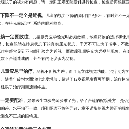
发现孩子的视力有问题，请一定到正规医院眼科进行检查，检查后再根据
力下降不一定全是近视
。儿童的视力下降的原因有很多种，有时并不一
此，在验光前应进行系统的眼科检查。
镜一定要散瞳
。儿童接受医学验光时必须散瞳，散瞳药物的选择和使
视，检查眼睛在静息状态下的真实屈光状态。千万不可以为了省事，不
工作中经常见到不散瞳孔验光为近视，而散瞳孔后验光为远视的现象。在
度数不合适造成的，甚至有的还误诊为弱视。
视儿童应尽早治疗
。弱视不但视力差，而且无立体视觉功能。治疗期为学龄
了。随着年龄增大而治疗难度增加，超过了12岁视觉发育可塑期，治疗恢
防延误了治疗期而遗憾终生。
镜一定要配准
。如果医生或验光师验准了光，给了合适的配镜处方，是否
轴偏差、水平轴不一致、瞳孔距离不符等导致儿童不适影响视力矫正的现
量避免不正规的眼镜店。