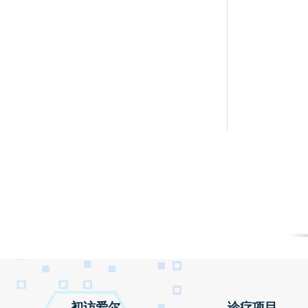
初访爱尔
诊疗项目