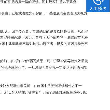
医生的意见选择合适的眼镜。同时还应注意以下几点：
定是由于近视或者散光引起的，一些眼底病变也表现为视力
用因人、因年龄而异，散瞳的目的是放松眼睫状肌，从而排
散瞳就验光配镜，因为儿童有很大个体差异，眼睛调节力极
临床中儿童戴镜不适影响视力矫正者，很多的原因是验光不
前，在7岁内治疗弱视效果，到10岁至12岁再治疗效果就
复的机会就很小了。一旦发现儿童弱视一定要到正规的医院
按处方配准也很关键。在临床中常见到眼镜和处方不一
象。所以李庆玲在此提醒父母，除了到正规医院检查外，配