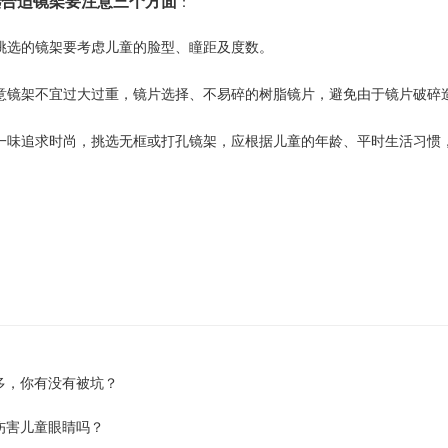
合适镜架要注意三个方面
：
挑选的镜架要考虑儿童的脸型、瞳距及度数。
意镜架不宜过大过重，镜片选择、不易碎的树脂镜片，避免由于镜片破碎
一味追求时尚，挑选无框或打孔镜架，应根据儿童的年龄、平时生活习惯
多，你有没有被坑？
伤害儿童眼睛吗？