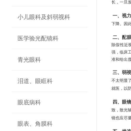
长，一旦
一、视
小儿眼科及斜弱视科
下降。因
二、配眼
医学验光配镜科
除假性近
强，临床
青光眼科
准和给出
三、弱
泪道、眼眶科
不太明显
就医，以
眼底病科
四、眼
致，散光
镜也应尽
眼表、角膜科