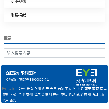
爱尔视频
角膜捐献
搜索
合肥爱尔眼科医院
ICP备案：皖ICP备13010815号-1
爱尔集团：
郑州
长春
银川
西宁
天津
石家庄
沈阳
上海
南宁
南京
南昌
昆明
济南
合肥
杭州
哈尔滨
贵阳
福州
重庆
长沙
武汉
成都
深圳
山西
北京
西安
……