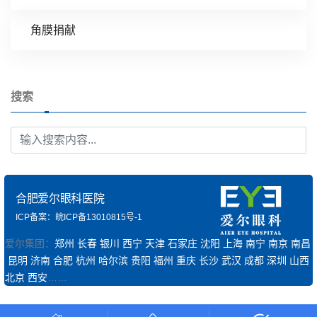
角膜捐献
搜索
合肥爱尔眼科医院
ICP备案：皖ICP备13010815号-1
爱尔集团：
郑州
长春
银川
西宁
天津
石家庄
沈阳
上海
南宁
南京
南昌
昆明
济南
合肥
杭州
哈尔滨
贵阳
福州
重庆
长沙
武汉
成都
深圳
山西
北京
西安
……