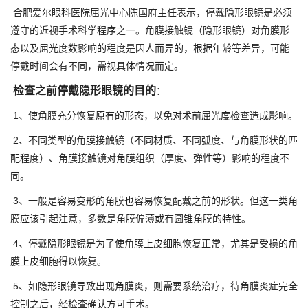
合肥爱尔眼科医院屈光中心陈国府主任表示，停戴隐形眼镜是必须
遵守的近视手术科学程序之一。角膜接触镜（隐形眼镜）对角膜形
态以及屈光度数影响的程度是因人而异的，根据年龄等差异，可能
停戴时间会有不同，需视具体情况而定。
检查之前停戴隐形眼镜的目的
：
1、使角膜充分恢复原有的形态，以免对术前屈光度检查造成影响。
2、不同类型的角膜接触镜（不同材质、不同弧度、与角膜形状的匹
配程度）、角膜接触镜对角膜组织（厚度、弹性等）影响的程度不
同。
3、一般是容易变形的角膜也容易恢复配戴之前的形状。但这一类角
膜应该引起注意，多数是角膜偏薄或有圆锥角膜的特性。
4、停戴隐形眼镜是为了使角膜上皮细胞恢复正常，尤其是受损的角
膜上皮细胞得以恢复。
5、如隐形眼镜导致出现角膜炎，则需要系统治疗，待角膜炎症完全
控制之后，经检查确认方可手术。