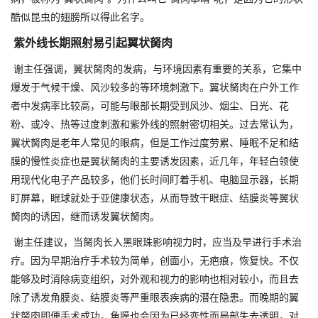
酷似昆虫的翅膀所以得此名字。
紫外线长期照射易引起翼状胬肉
谢主任强调，翼状胬肉的发病，与环境因素有重要的关系，它集中
爆发于气候干燥、风沙较多的等环境刺激下。翼状胬肉在户外工作
者中发病率比较高，可能与眼部长期受到风沙、烟尘、日光、花
粉、或冷、热等过度刺激和紫外线的照射密切相关。过去常认为，
翼状胬肉是老年人常见的眼病，但是工作过度劳累、睡眠不足和结
膜的慢性炎症也是翼状胬肉的主要诱发因素，近几年，年轻白领使
用现代化电子产品较多，他们长时间盯着手机、电脑显示器，长期
盯屏幕，眼球就处于亚健康状态，从而导致干眼症、结膜炎等翼状
胬肉的诱因，继而诱发翼状胬肉。
谢主任建议，当胬肉长入黑眼珠影响视力时，应当及早进行手术治
疗。因为早期治疗手术较为简单，创面小，无疤痕，恢复快。不仅
能够及时消除病变组织，对外观和视力的影响也相对较小，而且去
除了诱发角膜炎、结膜炎等严重眼表疾病的潜在隐患。而晚期的翼
状胬肉即便手术成功，角膜也会因为已经变性而局部失去透明，对