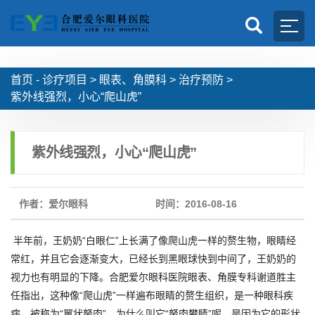
首页 -
诊疗项目
>
眼表、角膜科
>
治疗预防
>
紫外线强烈，小心“爬山虎”
紫外线强烈，小心“爬山虎”
作者：爱尔眼科
时间：2016-08-16
半年前，王奶奶“白眼仁”上长满了像爬山虎一样的赘生物，眼睛经
常红，并且它会逐渐变大，已经长到黑眼球快到中间了，王奶奶的
视力也有明显的下降。合肥爱尔眼科医院眼表、角膜专科谢道胜主
任指出，这种像“爬山虎”一样遍布眼睛的赘生组织，是一种眼科疾
病，被称为“翼状胬肉”。为什么叫它“胬肉攀睛”呢，是因为它的形状