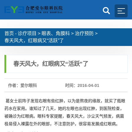
首页 -
诊疗项目
>
眼表、角膜科
>
治疗预防
>
春天风大，红眼病又“活跃”了
春天风大，红眼病又“活跃”了
作者：爱尔眼科
时间：2016-04-01
葛女士前阵子发现右眼有些红肿，以为是熬夜的缘故，就买了瓶眼
药水在家用。谁知过了几天，她的左眼也出现红肿，到医院检查，
被确诊为红眼病。眼科专家提醒，春天风大，沙尘天气频发，病菌
极易侵入裸露在外的眼部，不注意防护，很容易发展成红眼病。