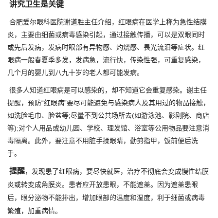
讲究卫生是关键
合肥爱尔眼科医院谢道胜主任介绍，红眼病在医学上称为急性结膜
炎，主要由细菌或病毒感染引起，通过接触传播，可以是双眼同时
或先后发病，发病时眼部有异物感、灼烧感、畏光流泪等症状。红
眼病一般春夏季多发，发病急，流行快，传染性强，可重复感染，
几个月的婴儿到八九十岁的老人都可能发病。
很多人知道红眼病是可以感染的，却不知道它会重复感染。谢主任
提醒，预防“红眼病”要尽可能避免与感染病人及其用过的物品接触，
如洗脸毛巾、脸盆等;尽量不到公共场所去(如游泳池、影剧院、商店
等);对个人用品或幼儿园、学校、理发馆、浴室等公用物品要注意消
毒隔离。此外，要注意不用脏手揉眼睛，勤剪指甲，饭前便后洗
手。
提醒
，发现患了红眼病，要尽快就医，治疗不彻底会变成慢性结膜
炎或转变成角膜炎。患者应开放患眼，不能遮盖。因为遮盖患眼
后，眼分泌物不能排出，增加眼部的温度和湿度，利于细菌或病毒
繁殖，加重病情。