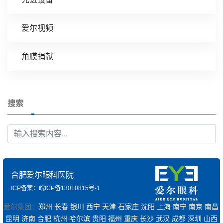
爱尔视频
角膜捐献
搜索
合肥爱尔眼科医院
ICP备案：皖ICP备13010815号-1
爱尔集团：
郑州
长春
银川
西宁
天津
石家庄
沈阳
上海
南宁
南京
南昌
昆明
济南
合肥
杭州
哈尔滨
贵阳
福州
重庆
长沙
武汉
成都
深圳
山西