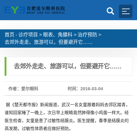
首页 -
诊疗项目
>
眼表、角膜科
>
治疗预防
>
去郊外走走、旅游可以，但要避开它……
去郊外走走、旅游可以，但要避开它……
作者：爱尔眼科
时间：2016-03-04
据《楚天都市报》新闻报道，武汉一名女童跟着妈妈去郊区踏青，
谁知回家睡了一晚上，次日早上眼睛竟然肿得像小鸡蛋一样大。经
医生检查，女童是患了过敏性结膜炎。医生提醒，春季是结膜炎的
高发期，过敏性体质者应做好预防。