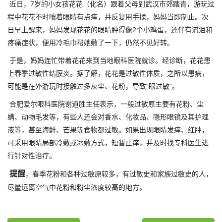
近日，7岁的小女孩花花（化名）跟着父母到武汉市郊踏青，游玩过
程中花花不时嚷着眼睛有点痒，并反复用手揉，妈妈当即制止。次
日早上醒来，妈妈发现花花的眼睛肿得像2个小鸡蛋，还伴有流泪和
疼痛症状，便用冷毛巾帮她敷了一下，仍然不见好转。
于是，妈妈连忙带着花花来到当地眼科医院就诊。经诊断，花花患
上春季过敏性结膜炎。据了解，花花是过敏性体质，之所以患病，
可能是在外游玩时接触过多灰尘、花粉，导致“眼过敏”。
合肥爱尔眼科医院谢道胜主任表示，一般过敏原主要有花粉、尘
螨、动物毛发等，有些人还会对香水、化妆品、隐形眼镜及其护理
液等，甚至海鲜、芒果等食物都过敏。如果出现眼睛发痒、红肿，
可采用眼睛局部冷敷或冰敷方式，短暂止痒，并及时找专科医生进
行针对性治疗。
提醒
，春季花粉和各种过敏原较多，有过敏史和家族过敏史的人，
尽量远离空气中花粉和粉尘浓度较高的地方。