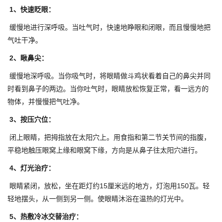
1、快速眨眼：
缓慢地进行深呼吸。当吐气时，快速地睁眼和闭眼，而且慢慢地把
气吐干净。
2、瞅鼻尖：
缓慢地深呼吸。当你吸气时，将眼睛做斗鸡状看着自己的鼻尖并同
时看到鼻子的两边。当你吐气时，眼睛放松恢复正常，看一远方的
物体，并慢慢把气吐净。
3、按压穴位：
闭上眼睛，把拇指放在太阳穴上。用食指和第二节关节间的指腹，
平稳地触压眼窝上缘和眼窝下缘，方向是从鼻子往太阳穴进行。
4、灯光治疗：
眼睛紧闭，放松，坐在距灯约15厘米远的地方，灯泡用150瓦。轻
轻地摆头，从一侧到另一侧。使眼睛沐浴在温热的灯光中。
5、热敷冷冰交替治疗：