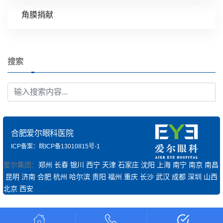
角膜捐献
搜索
合肥爱尔眼科医院
ICP备案：皖ICP备13010815号-1
爱尔集团：
郑州
长春
银川
西宁
天津
石家庄
沈阳
上海
南宁
南京
南昌
昆明
济南
合肥
杭州
哈尔滨
贵阳
福州
重庆
长沙
武汉
成都
深圳
山西
北京
西安
……