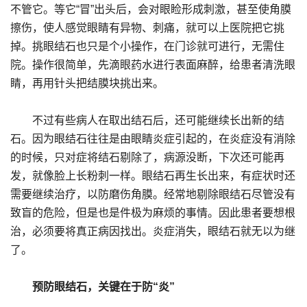
不管它。等它“冒”出头后，会对眼睑形成刺激，甚至使角膜
擦伤，使人感觉眼睛有异物、刺痛，就可以上医院把它挑
掉。挑眼结石也只是个小操作，在门诊就可进行，无需住
院。操作很简单，先滴眼药水进行表面麻醉，给患者清洗眼
睛，再用针头把结膜块挑出来。
不过有些病人在取出结石后，还可能继续长出新的结
石。因为眼结石往往是由眼睛炎症引起的，在炎症没有消除
的时候，只对症将结石剔除了，病源没断，下次还可能再
发，就像脸上长粉刺一样。眼结石再生长出来，有症状时还
需要继续治疗，以防磨伤角膜。经常地剔除眼结石尽管没有
致盲的危险，但是也是件极为麻烦的事情。因此患者要想根
治，必须要将真正病因找出。炎症消失，眼结石就无以为继
了。
预防眼结石，关键在于防“炎”