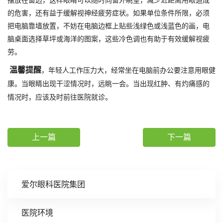
摆放在窗边，这样眼睛可以随时向窗外眺望，减少近距离用眼造成
的危害，还有益于缓解视神经疲劳症状。如果单位条件所限，必须
把电脑靠墙放置，不妨在电脑边框上贴些浅绿色或浅蓝色的画，电
脑桌面选择草坪或海洋的图案，这些冷色调也有助于有效缓解视疲
劳。
温馨提醒
，年轻人工作压力大，经常坐在电脑前办公要注意用眼健
康。当眼睛出现干涩情况时，远眺一会。当出现红肿、有灼痛感的
情况时，应该及时前往医院就诊。
上一篇
下一篇
爱尔眼科医院集团
医院环境