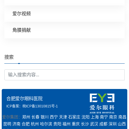
爱尔视频
角膜捐献
搜索
合肥爱尔眼科医院
ICP备案：皖ICP备13010815号-1
爱尔集团：
郑州
长春
银川
西宁
天津
石家庄
沈阳
上海
南宁
南京
南昌
昆明
济南
合肥
杭州
哈尔滨
贵阳
福州
重庆
长沙
武汉
成都
深圳
山西