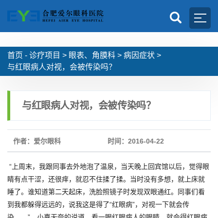
首页 -
诊疗项目
>
眼表、角膜科
>
病因症状
>
与红眼病人对视，会被传染吗？
与红眼病人对视，会被传染吗？
作者：爱尔眼科
时间：2016-04-22
“上周末，我跟同事去外地泡了温泉，当天晚上回宾馆以后，觉得眼
睛有点干涩，还很痒，就忍不住揉了揉。当时没有多想，就上床就
睡了。谁知道第二天起床，洗脸照镜子时发现双眼通红。同事们看
到我都躲得远远的，说我这是得了“红眼病”，对视一下就会传
染……”，小嘉无奈的说道。看一眼红眼病人的眼睛，就会得红眼病