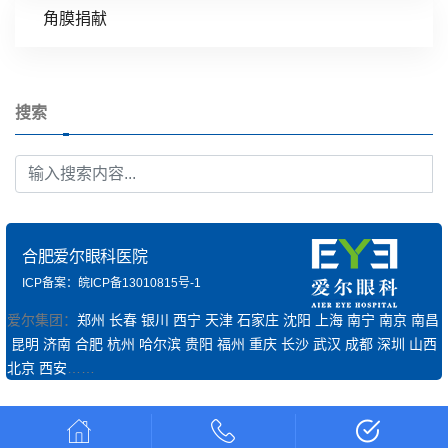
角膜捐献
搜索
合肥爱尔眼科医院
ICP备案：皖ICP备13010815号-1
爱尔集团：
郑州
长春
银川
西宁
天津
石家庄
沈阳
上海
南宁
南京
南昌
昆明
济南
合肥
杭州
哈尔滨
贵阳
福州
重庆
长沙
武汉
成都
深圳
山西
北京
西安
……