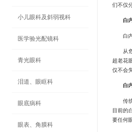
们不仅
小儿眼科及斜弱视科
白内障
白内障
医学验光配镜科
从危害
超老花
青光眼科
仅不会
泪道、眼眶科
白内障
传统的
眼底病科
目前的
要任何
眼表、角膜科