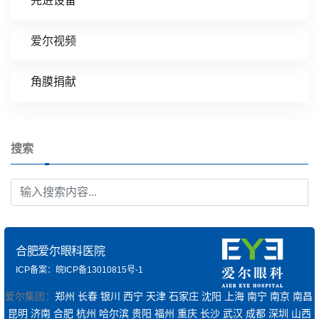
先进设备
爱尔视频
角膜捐献
搜索
合肥爱尔眼科医院
ICP备案：皖ICP备13010815号-1
爱尔集团：
郑州
长春
银川
西宁
天津
石家庄
沈阳
上海
南宁
南京
南昌
昆明
济南
合肥
杭州
哈尔滨
贵阳
福州
重庆
长沙
武汉
成都
深圳
山西