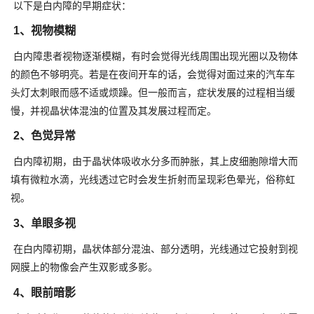
以下是白内障的早期症状：
1、视物模糊
白内障患者视物逐渐模糊，有时会觉得光线周围出现光圈以及物体
的颜色不够明亮。若是在夜间开车的话，会觉得对面过来的汽车车
头灯太刺眼而感不适或烦躁。但一般而言，症状发展的过程相当缓
慢，并视晶状体混浊的位置及其发展过程而定。
2、色觉异常
白内障初期，由于晶状体吸收水分多而肿胀，其上皮细胞隙增大而
填有微粒水滴，光线透过它时会发生折射而呈现彩色晕光，俗称虹
视。
3、单眼多视
在白内障初期，晶状体部分混浊、部分透明，光线通过它投射到视
网膜上的物像会产生双影或多影。
4、眼前暗影