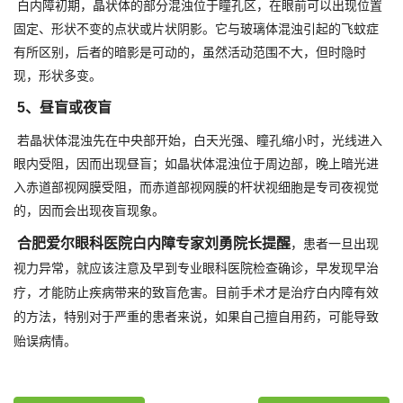
白内障初期，晶状体的部分混浊位于瞳孔区，在眼前可以出现位置
固定、形状不变的点状或片状阴影。它与玻璃体混浊引起的飞蚊症
有所区别，后者的暗影是可动的，虽然活动范围不大，但时隐时
现，形状多变。
5、昼盲或夜盲
若晶状体混浊先在中央部开始，白天光强、瞳孔缩小时，光线进入
眼内受阻，因而出现昼盲；如晶状体混浊位于周边部，晚上暗光进
入赤道部视网膜受阻，而赤道部视网膜的杆状视细胞是专司夜视觉
的，因而会出现夜盲现象。
合肥爱尔眼科医院白内障专家刘勇院长提醒
，患者一旦出现
视力异常，就应该注意及早到专业眼科医院检查确诊，早发现早治
疗，才能防止疾病带来的致盲危害。目前手术才是治疗白内障有效
的方法，特别对于严重的患者来说，如果自己擅自用药，可能导致
贻误病情。